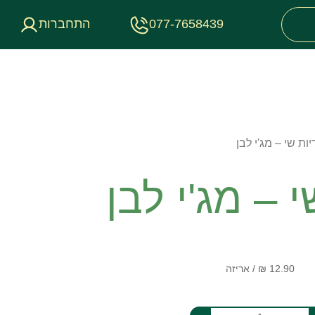
077-7658439
התחברות
ות שי – מג'י לבן
 – מג'י לבן