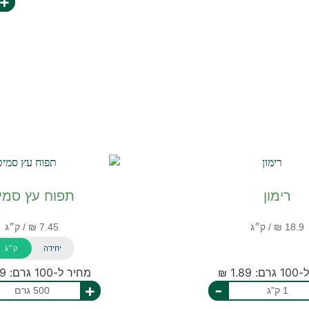
+
רימון
תפוח עץ סמי
יחידה
ק״ג
1.89 ₪
מחיר ל-100 גרם: 1.49 ₪
+
-