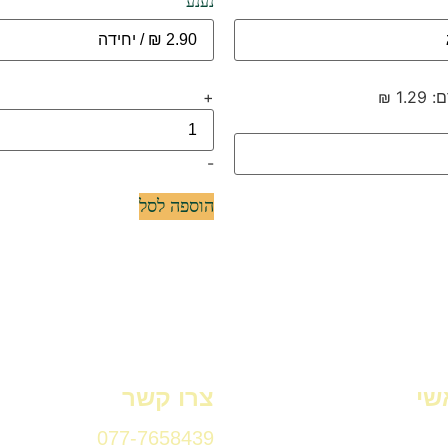
נענע
+
-
הוספה לסל
שי
צרו קשר
077-7658439