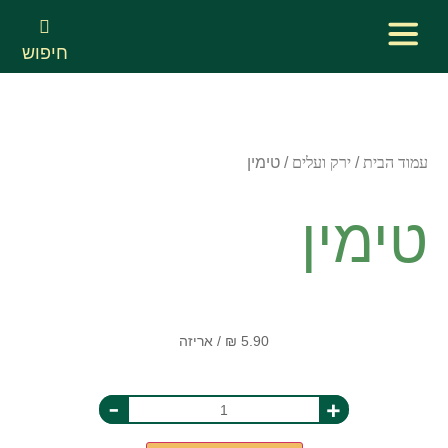
חיפוש
עמוד הבית
/
ירק ועלים
/ טימין
טימין
-
+