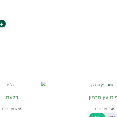
+
וח עץ חרמון
דלעת