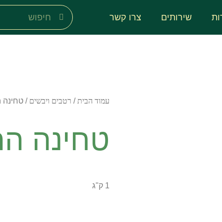
ות
שירותים
צרו קשר
עמוד הבית
/
רטבים ויבשים
/ טחינה 
טחינה הר
1 ק"ג