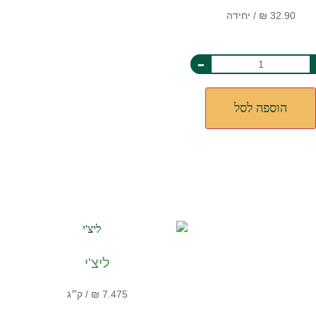
-
הוספה לסל
ליצ'י