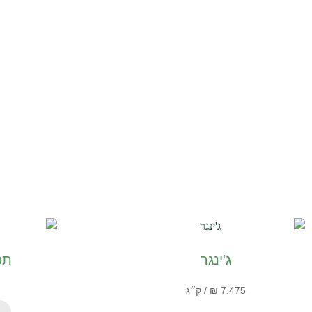
ג'ינגר
תפ