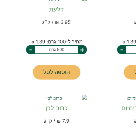
דלעת
6.95 ₪ / ק״ג
מחיר ל-100 גרם: 1.39 ₪
-
+
-
הוספה לסל
מיום
כרוב לבן
7.9 ₪ / ק״ג