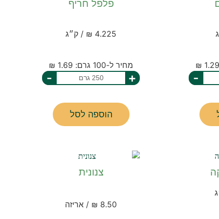
פלפל חריף
4.225 ₪ / ק״ג
מחיר ל-100 גרם: 1.69 ₪
-
+
-
הוספה לסל
ה
צנונית
8.50 ₪ / אריזה