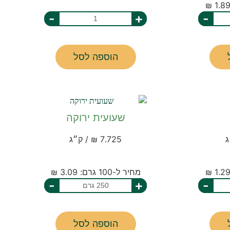
-
+
-
הוספה לסל
שעועית ירוקה
7.725 ₪ / ק״ג
מחיר ל-100 גרם: 3.09 ₪
-
+
-
הוספה לסל